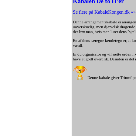
Kabalen De to H'er
Se flere på KabaleKongen.dk »»
Denne
arrangementskabale
er arrange
uoverskuelig, men djævelsk dragend
det
kan
man, hvis man lurer dens "sjæl
En af dens særegne kendetegn er, at ko
værdi.
Er du organisator og vil sætte orden i k
have et godt overblik. Desuden er det 
Denne kabale giver Triumf-po